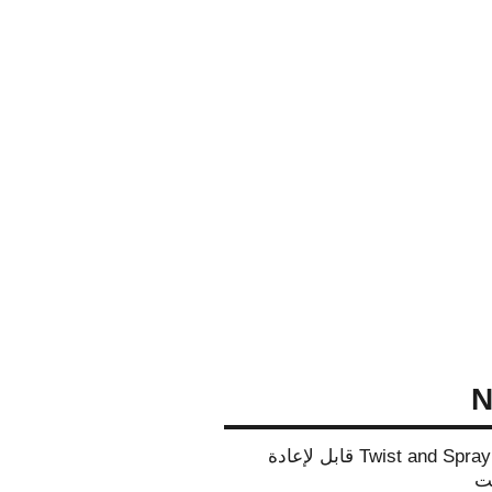
N
بخاخ برأس دوّار Twist and Spray قابل لإعادة
يت