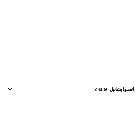
اتصلوا بشانيل chanel
البحث عن متجر
الرسالة الإخبارية