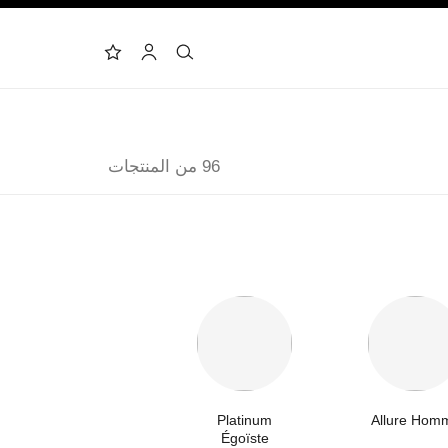
البحث
الحساب
لائحة الأمنيات
96 من المنتجات
Platinum
Allure Hom
Égoïste