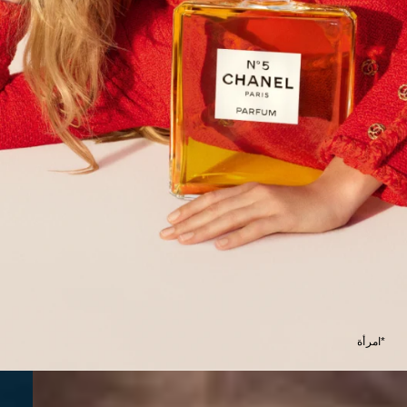
*امرأة