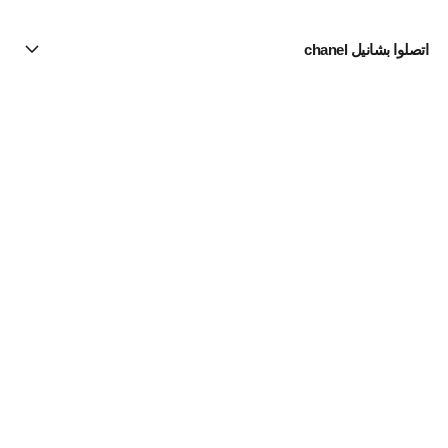
اتصلوا بشانيل chanel
البحث عن متجر
الرسالة الإخبارية
اشتركوا للحصول على أخبار عن شانيل CHANEL
الاشتراك
Fine Jewelry