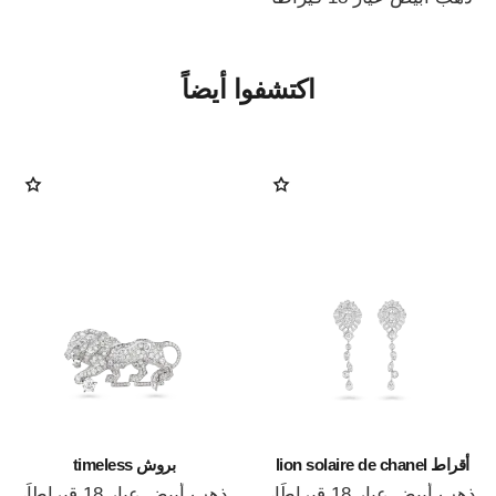
اكتشفوا أيضاً
أقراط lion solaire de chanel
بروش timeless
ذهب أبيض عيار 18 قيراطًا،
ذهب أبيض عيار 18 قيراطاً،