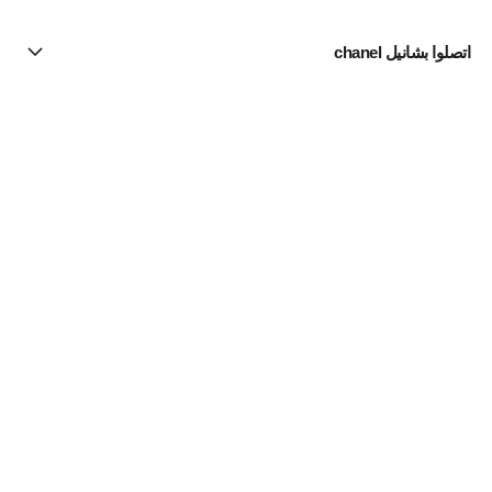
اتصلوا بشانيل chanel
البحث عن متجر
الرسالة الإخبارية
اشتركوا للحصول على أخبار عن شانيل CHANEL
الاشتراك
Fine Jewelry
Lion
القلائد