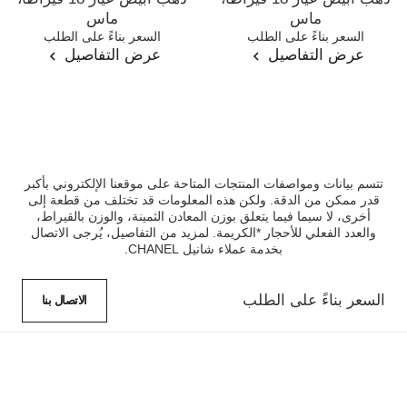
ماس
ماس
المرجع J65422
السعر بناءً على الطلب
المرجع J62826
السعر بناءً على الطلب
عرض التفاصيل
عرض التفاصيل
تتسم بيانات ومواصفات المنتجات المتاحة على موقعنا الإلكتروني بأكبر
قدر ممكن من الدقة. ولكن هذه المعلومات قد تختلف من قطعة إلى
أخرى، لا سيما فيما يتعلق بوزن المعادن الثمينة، والوزن بالقيراط،
والعدد الفعلي للأحجار *الكريمة. لمزيد من التفاصيل، يُرجى الاتصال
بخدمة عملاء شانيل CHANEL.
السعر بناءً على الطلب
الاتصال بنا