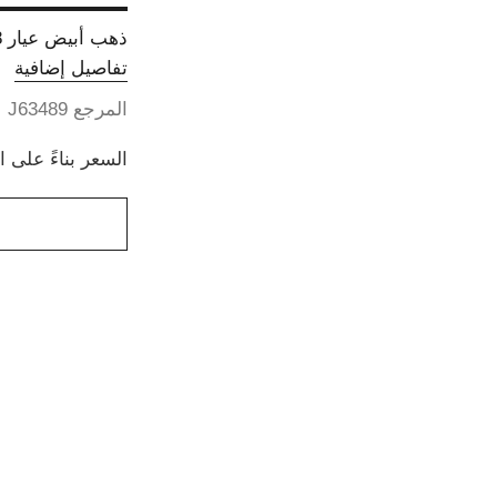
ذهب أبيض عيار 18 قيراطاً، ماس
تفاصيل إضافية
المرجع J63489
السعر بناءً على 