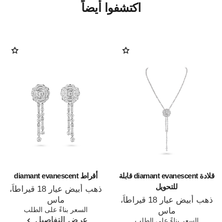
اكتشفوا أيضاً
قلادة diamant evanescent قابلة
أقراط diamant evanescent
للتحويل
ذهب أبيض عيار 18 قيراطاً،
ذهب أبيض عيار 18 قيراطاً،
ماس
المرجع J63488
السعر بناءً على الطلب
ماس
عرض التفاصيل
المرجع J63493
السعر بناءً على الطلب