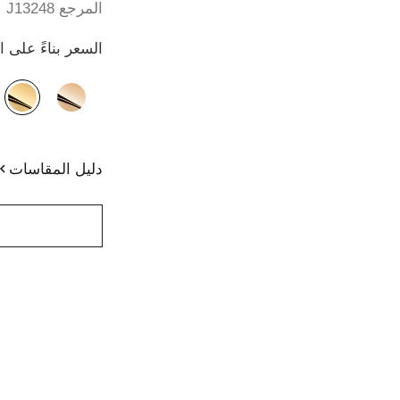
المرجع J13248
السعر بناءً على 
الصيغة البديلة
(3)
دليل المقاسات