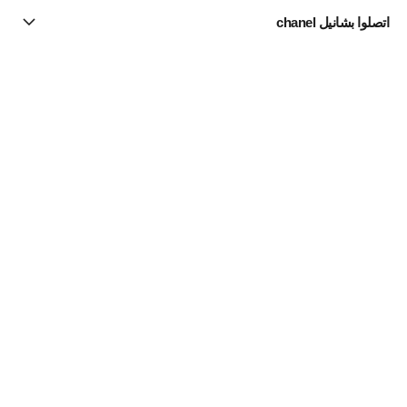
اتصلوا بشانيل chanel
البحث عن متجر
الرسالة الإخبارية
اشتركوا للحصول على أخبار عن شانيل CHANEL
الاشتراك
Fine Jewelry
مجموعة Coco Crush
القلائد