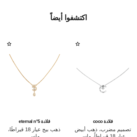
اكتشفوا أيضاً
قلادة coco
قلادة eternal n°5
تصميم مضرب، ذهب أبيض
ذهب بيج عيار 18 قيراطًا،
عيار 18 قيراطاً، ماس
ماس