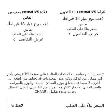
أقراط eternal n°5 قابلة للتحويل
قلادة eternal n°5 بصف من
الماس
ذهب بيج عيار 18 قيراطًا،
ماس
ذهب بيج عيار 18 قيراطًا،
المرجع J12903
السعر بناءً على الطلب
ماس
عرض التفاصيل
المرجع J13670
السعر بناءً على الطلب
عرض التفاصيل
تتسم بيانات ومواصفات المنتجات المتاحة على موقعنا الإلكتروني بأكبر
قدر ممكن من الدقة. ولكن هذه المعلومات قد تختلف من قطعة إلى
أخرى، لا سيما فيما يتعلق بوزن المعادن الثمينة، والوزن بالقيراط،
والعدد الفعلي للأحجار *الكريمة. لمزيد من التفاصيل، يُرجى الاتصال
بخدمة عملاء شانيل CHANEL.
السعر بناءً على الطلب
الاتصال بنا