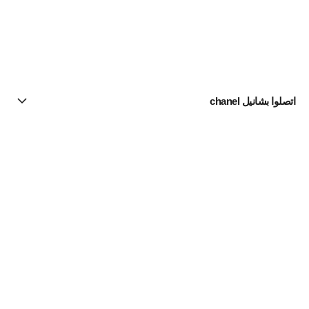
اتصلوا بشانيل chanel
البحث عن متجر
الرسالة الإخبارية
اشتركوا للحصول على أخبار عن شانيل CHANEL
الاشتراك