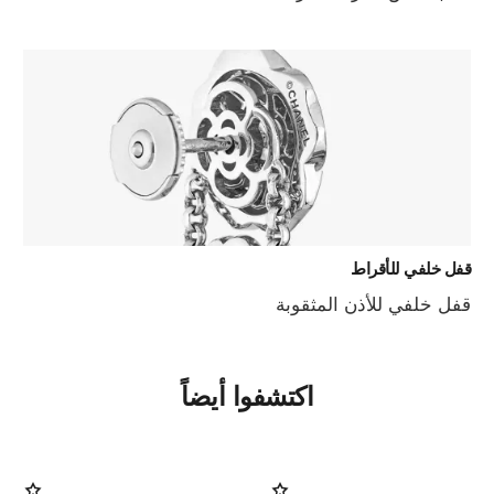
قفل خلفي للأقراط
قفل خلفي للأذن المثقوبة
اكتشفوا أيضاً