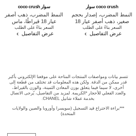
coco crush سوار
سوار coco crush
النمط المضرب، إصدار بحجم
النمط المضرب، ذهب أصفر
صغير، ذهب أصفر عيار 18
عيار 18 قيراطًا، ماس
المرجع J12325
السعر بناءً على الطلب
المرجع J13158
السعر بناءً على الطلب
قيراطًا
عرض التفاصيل
عرض التفاصيل
تتسم بيانات ومواصفات المنتجات المتاحة على موقعنا الإلكتروني بأكبر
قدر ممكن من الدقة. ولكن هذه المعلومات قد تختلف من قطعة إلى
أخرى، لا سيما فيما يتعلق بوزن المعادن الثمينة، والوزن بالقيراط،
والعدد الفعلي للأحجار *الكريمة. لمزيد من التفاصيل، يُرجى الاتصال
بخدمة عملاء شانيل CHANEL.
***براءة الاختراع قيد التسجيل (سويسرا وأوروبا والصين والولايات
المتحدة)