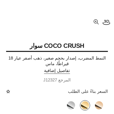
فتح العرض ثلاثي الأبعاد
عرض مكبّر عن الصورة
COCO CRUSH سوار
النمط المضرب، إصدار بحجم صغير، ذهب أصفر عيار 18
قيراطًا، ماس
تفاصيل إضافية
المرجع J12327
السعر بناءً على الطلب
الصيغة البديلة
(3)