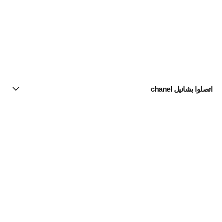
اتصلوا بشانيل chanel
البحث عن متجر
الرسالة الإخبارية
اشتركوا للحصول على أخبار عن شانيل CHANEL
الاشتراك