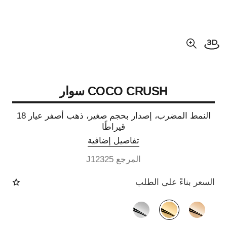
فتح العرض ثلاثي الأبعاد
عرض مكبّر عن الصورة
COCO CRUSH سوار
النمط المضرب، إصدار بحجم صغير، ذهب أصفر عيار 18
قيراطًا
تفاصيل إضافية
المرجع J12325
السعر بناءً على الطلب
الصيغة البديلة
(3)