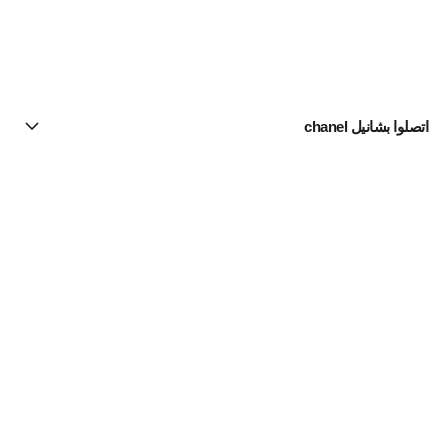
اتصلوا بشانيل chanel
البحث عن متجر
الرسالة الإخبارية
اشتركوا للحصول على أخبار عن شانيل CHANEL
الاشتراك