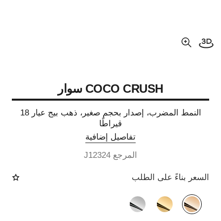
فتح العرض ثلاثي الأبعاد
عرض مكبّر عن الصورة
COCO CRUSH سوار
النمط المضرب، إصدار بحجم صغير، ذهب بيج عيار 18
قيراطًا
تفاصيل إضافية
المرجع J12324
السعر بناءً على الطلب
الصيغة البديلة
(3)