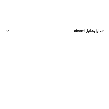
اتصلوا بشانيل chanel
البحث عن متجر
الرسالة الإخبارية
اشتركوا للحصول على أخبار عن شانيل CHANEL
الاشتراك