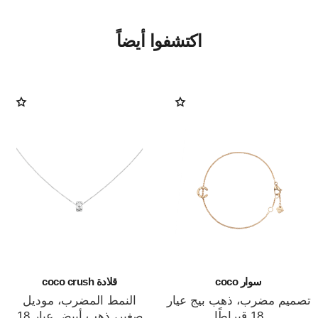
اكتشفوا أيضاً
سوار coco
قلادة coco crush
تصميم مضرب، ذهب بيج عيار
النمط المضرب، موديل
18 قيراطًا
صغير، ذهب أبيض عيار 18