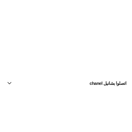
اتصلوا بشانيل chanel
البحث عن متجر
الرسالة الإخبارية