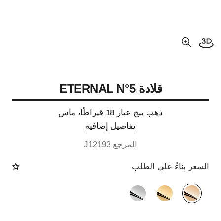
فتح العرض ثلاثي الأبعاد
عرض مكبّر عن الصورة
قلادة ETERNAL N°5
ذهب بيج عيار 18 قيراطًا، ماس
تفاصيل إضافية
المرجع J12193
السعر بناءً على الطلب
الصيغة البديلة
(3)