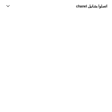
اتصلوا بشانيل chanel
البحث عن متجر
الرسالة الإخبارية
اشتركوا للحصول على أخبار عن شانيل CHANEL
الاشتراك
Fine Jewelry
Collection N°5
القلائد