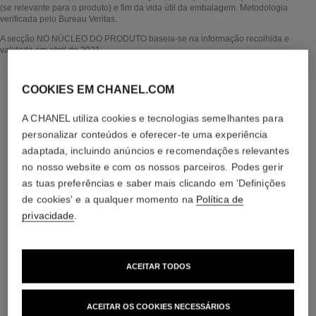
(se relevante para o produto) e fim da vida útil da embalagem. Metodologia
verificada pelo Bureau Veritas.
Voltar ao título↩
A secção NO NÚCLEO DO PRODUTO baseia-se na informação recolhida e
validada em abril de 2021.
COOKIES EM CHANEL.COM
A CHANEL utiliza cookies e tecnologias semelhantes para
personalizar conteúdos e oferecer-te uma experiência
adaptada, incluindo anúncios e recomendações relevantes
no nosso website e com os nossos parceiros. Podes gerir
as tuas preferências e saber mais clicando em 'Definições
de cookies' e a qualquer momento na
Política de
privacidade
.
uma rotina dedicada
ACEITAR TODOS
ACEITAR OS COOKIES NECESSÁRIOS