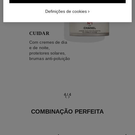
04
Definições de cookies
CUIDAR
Com cremes de dia
e de noite,
protetores solares,
brumas anti-poluição
4
/
4
COMBINAÇÃO PERFEITA