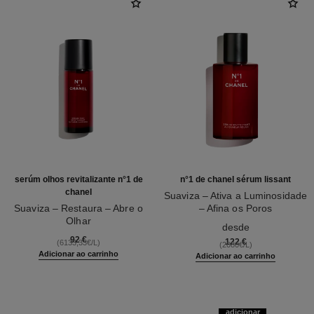
serúm olhos revitalizante n°1 de
n°1 de chanel sérum lissant
chanel
Suaviza – Ativa a Luminosidade
Suaviza – Restaura – Abre o
– Afina os Poros
Olhar
Ref. 140895
desde
Ref. 140040
92 €
122 €
(6133,33€/L)
(2080€/L)
Adicionar ao carrinho
Adicionar ao carrinho
adicionar