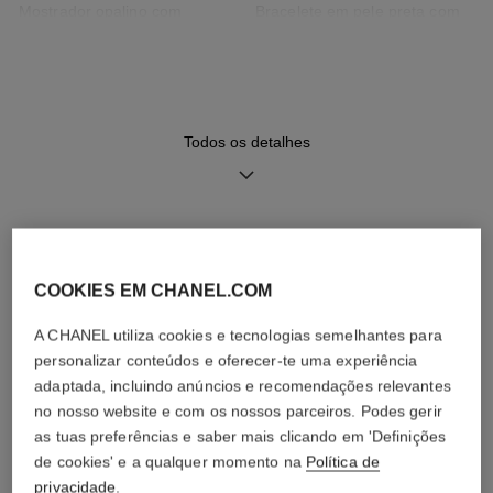
Mostrador opalino com
Bracelete em pele preta com
guilhoché
padrão matelassé, sistema
substituível e fecho com
presilha em aço, segunda
bracelete incluída
Todos os detalhes
Movimento
Funções
Movimento de quartzo de
Horas, Minutos
elevada precisão
VER TAMBÉM
COOKIES EM CHANEL.COM
Resistência à água
A CHANEL utiliza cookies e tecnologias semelhantes para
30 m
personalizar conteúdos e oferecer-te uma experiência
adaptada, incluindo anúncios e recomendações relevantes
no nosso website e com os nossos parceiros. Podes gerir
as tuas preferências e saber mais clicando em 'Definições
Instruções de cuidados
Manuais de utilizador
de cookies' e a qualquer momento na
Política de
privacidade
.