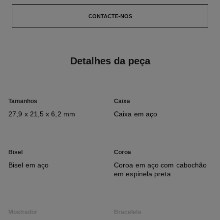
CONTACTE-NOS
Detalhes da peça
Tamanhos
Caixa
27,9 x 21,5 x 6,2 mm
Caixa em aço
Bisel
Coroa
Bisel em aço
Coroa em aço com cabochão
em espinela preta
Mostrador
Bracelete