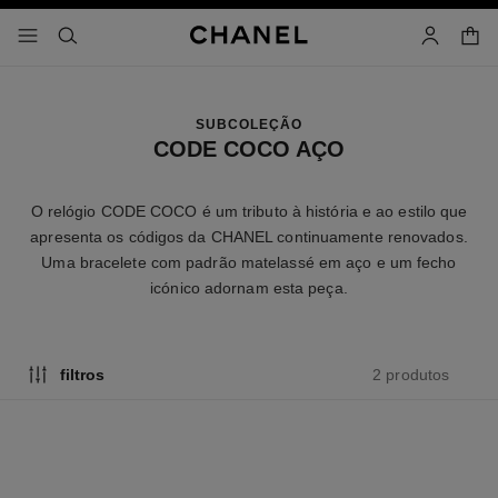
ativar alto contraste
saco 
menu – navegação principal
- navegação principal
pesquisa
conta
SUBCOLEÇÃO
CODE COCO AÇO
O relógio CODE COCO é um tributo à história e ao estilo que
apresenta os códigos da CHANEL continuamente renovados.
Uma bracelete com padrão matelassé em aço e um fecho
icónico adornam esta peça.
2 produtos
filtros