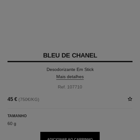
BLEU DE CHANEL
Desodorizante Em Stick
Mais detalhes
Ref. 107710
45 €
(750€/KG)
TAMANHO
60 g
ADICIONAR AO CARRINHO