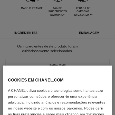
MADE IN FRANCE
94% DE
PEGADA DE
INGREDIENTES
CARBONO:
*
**
NATURAIS
966G.CO₂ EQ.
INGREDIENTES
EMBALAGEM
Os ingredientes deste produto foram
cuidadosamente selecionados.
SAIBA MAIS
COOKIES EM CHANEL.COM
Os elementos que compõem esta embalagem
foram cuidadosamente concebidos.
A CHANEL utiliza cookies e tecnologias semelhantes para
personalizar conteúdos e oferecer-te uma experiência
adaptada, incluindo anúncios e recomendações relevantes
SAIBA MAIS
no nosso website e com os nossos parceiros. Podes gerir
as tuas preferências e saber mais clicando em 'Definições