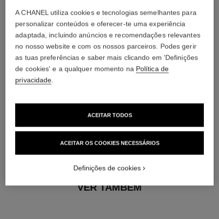
Ouro branco de 18 quilates
A CHANEL utiliza cookies e tecnologias semelhantes para
personalizar conteúdos e oferecer-te uma experiência
adaptada, incluindo anúncios e recomendações relevantes
no nosso website e com os nossos parceiros. Podes gerir
as tuas preferências e saber mais clicando em 'Definições
de cookies' e a qualquer momento na
Política de
privacidade
.
ACEITAR TODOS
material
ACEITAR OS COOKIES NECESSÁRIOS
Cerâmica branca
Definições de cookies
VER TAMBÉM