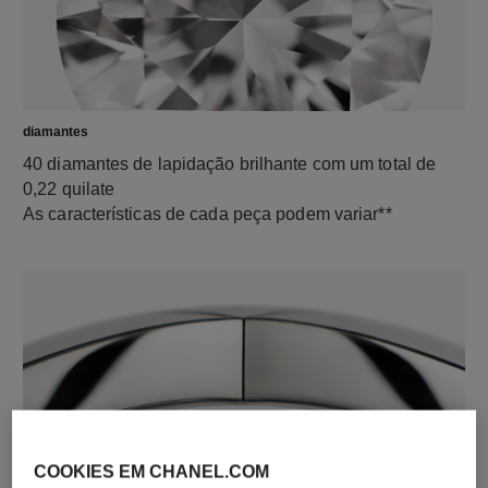
diamantes
40 diamantes de lapidação brilhante com um total de
0,22 quilate
As características de cada peça podem variar**
COOKIES EM CHANEL.COM
material