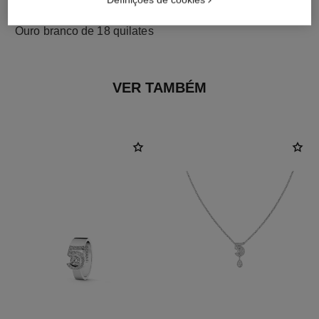
material
Ouro branco de 18 quilates
VER TAMBÉM