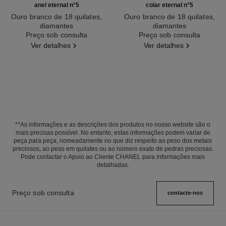
anel eternal n°5
colar eternal n°5
Ouro branco de 18 quilates,
Ouro branco de 18 quilates,
diamantes
diamantes
Ref. J12002
Preço sob consulta
Ref. J11991
Preço sob consulta
Ver detalhes
Ver detalhes
**As informações e as descrições dos produtos no nosso website são o
mais precisas possível. No entanto, estas informações podem variar de
peça para peça, nomeadamente no que diz respeito ao peso dos metais
preciosos, ao peso em quilates ou ao número exato de pedras preciosas.
Pode contactar o Apoio ao Cliente CHANEL para informações mais
detalhadas.
Preço sob consulta
contacte-nos