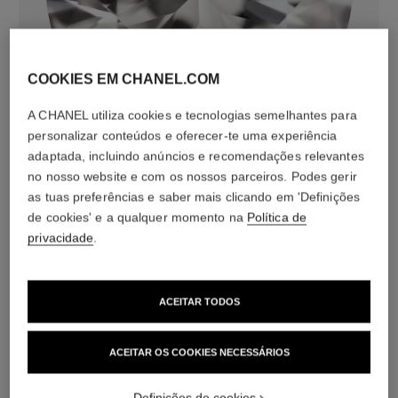
COOKIES EM CHANEL.COM
diamantes
31 diamantes de lapidação brilhante com um total de
A CHANEL utiliza cookies e tecnologias semelhantes para
0,97 quilate
personalizar conteúdos e oferecer-te uma experiência
incluindo um diamante central de lapidação brilhante de
adaptada, incluindo anúncios e recomendações relevantes
0,30 quilate com certificação GIA
no nosso website e com os nossos parceiros. Podes gerir
As características de cada peça podem variar**
as tuas preferências e saber mais clicando em 'Definições
de cookies' e a qualquer momento na
Política de
privacidade
.
ACEITAR TODOS
ACEITAR OS COOKIES NECESSÁRIOS
Definições de cookies