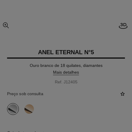
Abrir
vista expandida da imagem
ANEL ETERNAL N°5
Ouro branco de 18 quilates, diamantes
Mais detalhes
Ref. J12405
Preço sob consulta
variante
(2)