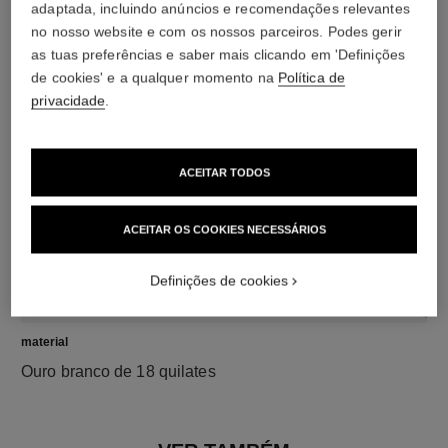
adaptada, incluindo anúncios e recomendações relevantes
no nosso website e com os nossos parceiros. Podes gerir
diamantes
as tuas preferências e saber mais clicando em 'Definições
1 diamante de lapidação brilhante de 0,03 quilate
de cookies' e a qualquer momento na
Política de
As características de cada peça podem variar**
privacidade
.
ACEITAR TODOS
ACEITAR OS COOKIES NECESSÁRIOS
Definições de cookies
material
Ouro branco de 18 quilates