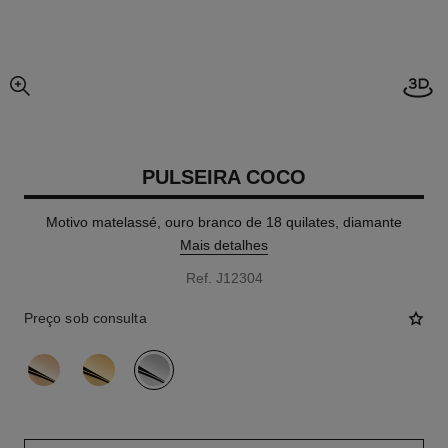
Abrir
vista expandida da imagem
PULSEIRA COCO
Motivo matelassé, ouro branco de 18 quilates, diamante
Mais detalhes
Ref. J12304
Preço sob consulta
variante
(3)