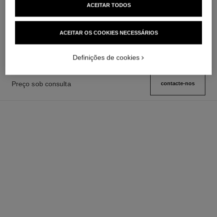
ACEITAR TODOS
crush
Ouro branco de 18 quilates,
diamantes
Motivo matelassé, OURO
Ref. J12200
Preço sob consulta
BEGE de 18 quilates,
ACEITAR OS COOKIES NECESSÁRIOS
Ref. J12155
Preço sob consulta
diamantes
Ver detalhes
Ver detalhes
Definições de cookies
Preço sob consulta
contacte-nos