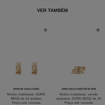
VER TAMBÉM
brincos coco crush
anel coco crush toi et moi
Motivo matelassé, OURO
Motivo matelassé, versão
BEGE de 18 quilates
pequena, OURO BEGE de 18
Ref. J11754
Preço sob consulta
Ref. J11969
quilates, diamantes
Preço sob consulta