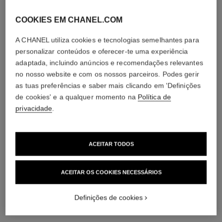
COOKIES EM CHANEL.COM
diamantes
A CHANEL utiliza cookies e tecnologias semelhantes para
8 diamantes de lapidação brilhante com um total de 0,10
personalizar conteúdos e oferecer-te uma experiência
quilate
adaptada, incluindo anúncios e recomendações relevantes
As características de cada peça podem variar**
no nosso website e com os nossos parceiros. Podes gerir
as tuas preferências e saber mais clicando em 'Definições
de cookies' e a qualquer momento na
Política de
privacidade
.
ACEITAR TODOS
ACEITAR OS COOKIES NECESSÁRIOS
material
Definições de cookies
OURO BEGE de 18 quilates