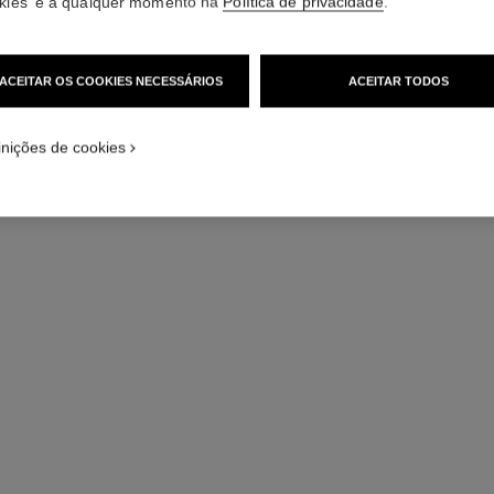
kies' e a qualquer momento na
Política de privacidade
.
Ouro branco de 18
ão em tamanho standard
Mais detalhes
ACEITAR OS COOKIES NECESSÁRIOS
ACEITAR TODOS
Ref. J11362
Preço sob consul
inições de cookies