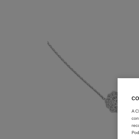
CO
A C
con
rec
Pod