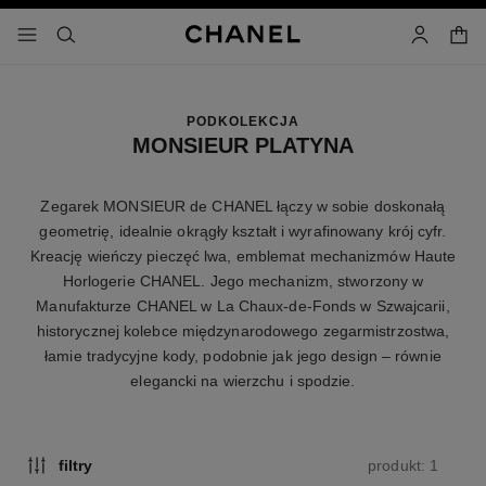
łącz wysoki kontrast
koszy
menu - nawigacja główna
- nawigacja główna
szukaj
konto
PODKOLEKCJA
MONSIEUR PLATYNA
Zegarek MONSIEUR de CHANEL łączy w sobie doskonałą
geometrię, idealnie okrągły kształt i wyrafinowany krój cyfr.
Kreację wieńczy pieczęć lwa, emblemat mechanizmów Haute
Horlogerie CHANEL. Jego mechanizm, stworzony w
Manufakturze CHANEL w La Chaux-de-Fonds w Szwajcarii,
historycznej kolebce międzynarodowego zegarmistrzostwa,
łamie tradycyjne kody, podobnie jak jego design – równie
elegancki na wierzchu i spodzie.
produkt: 1
filtry