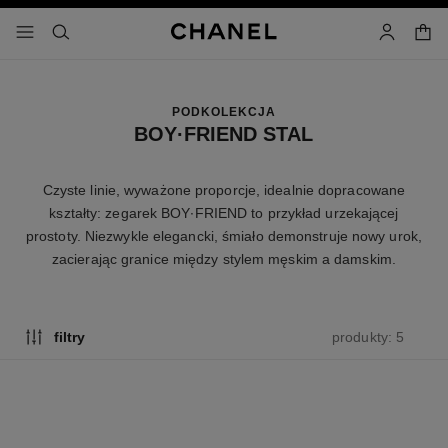
łącz wysoki kontrast
koszy
menu - nawigacja główna
- nawigacja główna
szukaj
konto
PODKOLEKCJA
BOY·FRIEND STAL
Czyste linie, wyważone proporcje, idealnie dopracowane
kształty: zegarek BOY∙FRIEND to przykład urzekającej
prostoty. Niezwykle elegancki, śmiało demonstruje nowy urok,
zacierając granice między stylem męskim a damskim.
produkty: 5
filtry
nowość