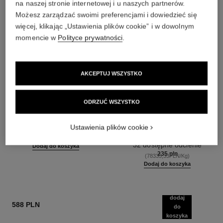
na naszej stronie internetowej i u naszych partnerów.
Możesz zarządzać swoimi preferencjami i dowiedzieć się
więcej, klikając „Ustawienia plików cookie” i w dowolnym
momencie w
Polityce prywatności
.
AKCEPTUJ WSZYSTKO
ODRZUĆ WSZYSTKO
chance eau fraîche
rouge coco flash
Mleczko Nawilżające
Kolor, Połysk i Intensywny
Ustawienia plików cookie
Nr ref. 136880
Makijaż – w Mgieniu Oka
435 pln
(1087,50PLN/L)
Nr ref. 174092
32 dostępne odcienie
Dodaj do koszyka
235 pln
(78333,33PLN/Kg)
Dodaj do koszyka
dodaj
588 PLN
do
koszyka