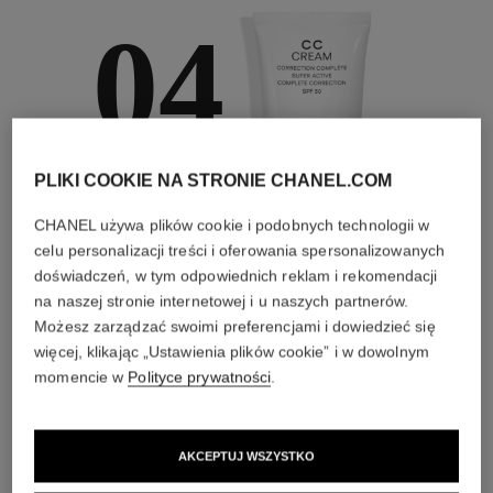
04
PLIKI COOKIE NA STRONIE CHANEL.COM
CODZIENNA
PIELĘGNACJA
CHANEL używa plików cookie i podobnych technologii w
Za pomocą kremów
celu personalizacji treści i oferowania spersonalizowanych
na dzień i na noc,
doświadczeń, w tym odpowiednich reklam i rekomendacji
pomocą formuł
na naszej stronie internetowej i u naszych partnerów.
zawierających filtry
oraz mgiełek anti-
Możesz zarządzać swoimi preferencjami i dowiedzieć się
pollution
więcej, klikając „Ustawienia plików cookie” i w dowolnym
momencie w
Polityce prywatności
.
4
/
4
AKCEPTUJ WSZYSTKO
IDEALNE POŁĄCZENIE