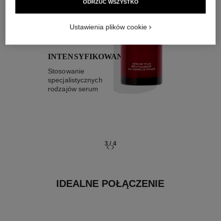
03
ODRZUĆ WSZYSTKO
Ustawienia plików cookie
INTENSYFIKOWANIE
Stosowanie
specjalistycznych
rodzajów serum
3
/
4
IDEALNE POŁĄCZENIE