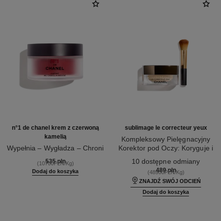
n°1 de chanel krem z czerwoną
sublimage le correcteur yeux
kamelią
Kompleksowy Pielęgnacyjny
Wypełnia – Wygładza – Chroni
Korektor pod Oczy: Koryguje i
Nr ref. 140050
Nr ref. 131882
Rozświetla
10 dostępne odmiany
535 pln
(10700PLN/Kg)
489 pln
Dodaj do koszyka
(48900PLN/Kg)
ZNAJDŹ SWÓJ ODCIEŃ
Dodaj do koszyka