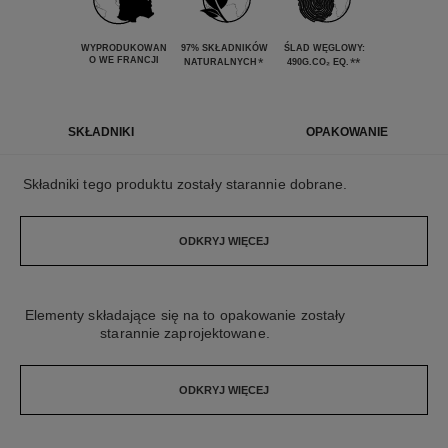
WYPRODUKOWAN
97% SKŁADNIKÓW
ŚLAD WĘGLOWY:
O WE FRANCJI
*
**
NATURALNYCH
490G.CO₂ EQ.
SKŁADNIKI
OPAKOWANIE
Składniki tego produktu zostały starannie dobrane.
ODKRYJ WIĘCEJ
Elementy składające się na to opakowanie zostały
starannie zaprojektowane.
ODKRYJ WIĘCEJ