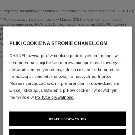
* Proporcja składników naturalnych i pochodnych obliczona zgodnie z ISO 16128.
Powrót do tytułu↩
** Wartość szacunkowa obliczona w Marzec 2024 roku za pomocą metody
opublikowanej przez IPCC w 2013 roku i zgodnie z normą ISO 14067. Zakres
analizy: produkcja składników kosmetycznych i komponentów opakowania,
produkcja, dystrybucja, użytkowanie produktu (jeśli dotyczy produktu) i koniec
okresu użytkowania opakowania. Metodologia zweryfikowana przez Bureau
PLIKI COOKIE NA STRONIE CHANEL.COM
Veritas.
Powrót do tytułu↩
Sekcja WEWNĄTRZ PRODUKTU została opracowana na podstawie informacji
CHANEL używa plików cookie i podobnych technologii w
zebranych i zatwierdzonych w marzec 2024 roku.
celu personalizacji treści i oferowania spersonalizowanych
doświadczeń, w tym odpowiednich reklam i rekomendacji
na naszej stronie internetowej i u naszych partnerów.
Możesz zarządzać swoimi preferencjami i dowiedzieć się
więcej, klikając „Ustawienia plików cookie” i w dowolnym
rytuał pielęgnacyjny
momencie w
Polityce prywatności
.
AKCEPTUJ WSZYSTKO