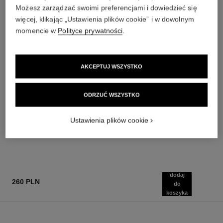
Możesz zarządzać swoimi preferencjami i dowiedzieć się
więcej, klikając „Ustawienia plików cookie” i w dowolnym
momencie w
Polityce prywatności
.
AKCEPTUJ WSZYSTKO
rouge coco baume – satin
hydra beauty micro sérum
Nawilżający Balsam
Nawilżenie i Odżywienie
ODRZUĆ WSZYSTKO
Koloryzujący do Ust –
Przywracające Równowagę
Nr ref. 171928
Stopniowany Efekt
Nr ref. 133325
11 dostępne odcienie
od
Kolorystyczny
210 pln
Ustawienia plików cookie
455 pln
(70000PLN/Kg)
(12300PLN/L)
Dodaj do koszyka
Dodaj do koszyka
dodaj
260 PLN
do
koszyka