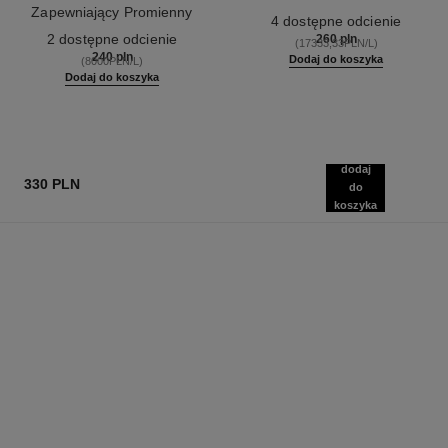
Zapewniający Promienny
Nr ref. 184930
4 dostępne odcienie
Nr ref. 186330
Zdrowy Blask.do Twarzy i
2 dostępne odcienie
260 pln
(17333,33PLN/L)
Ciała.
240 pln
Dodaj do koszyka
(8000PLN/L)
Dodaj do koszyka
dodaj
330 PLN
do
koszyka