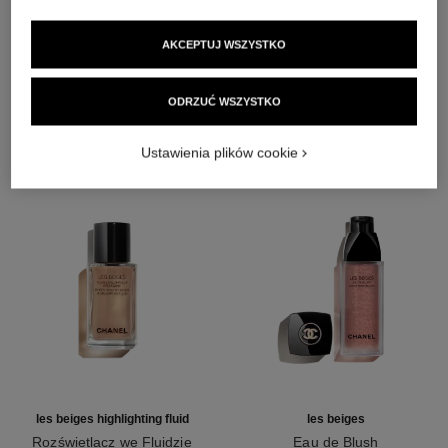
AKCEPTUJ WSZYSTKO
IDEALNE POŁĄCZENIE
ODRZUĆ WSZYSTKO
Ustawienia plików cookie
les beiges highlighting fluid
les beiges
Rozświetlacz we Fluidzie
Eau de Blush