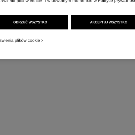
tawienia plików cookie” i w dowolnym momencie w
Polityce prywatnoś
18-karatowe białe
Więcej szczegółó
ODRZUĆ WSZYSTKO
AKCEPTUJ WSZYSTKO
Nr ref. J62826
Zapytaj o cenę
awienia plików cookie