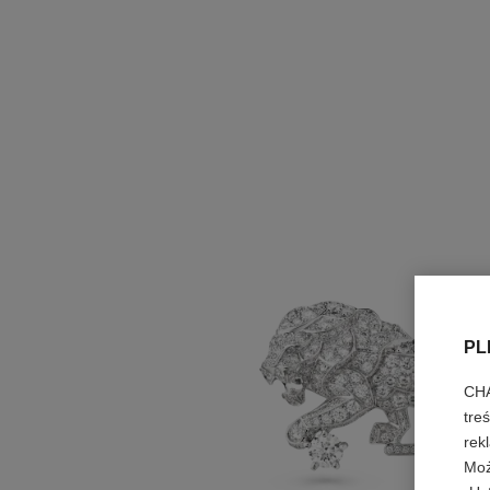
PL
CHA
tre
rek
Moż