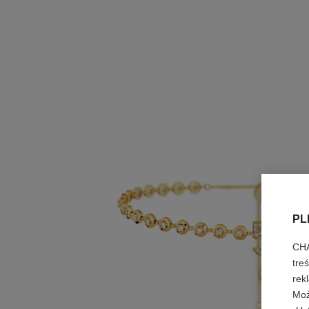
PL
CHA
tre
rek
Moż