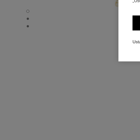
„Us
Naszyjnik z diamentami Eternal N°5 - Widok domyślny –
Naszyjnik z diamentami Eternal N°5 - Widok trzy czwarte
Naszyjnik z diamentami Eternal N°5 - Widok zapięcia
Ust