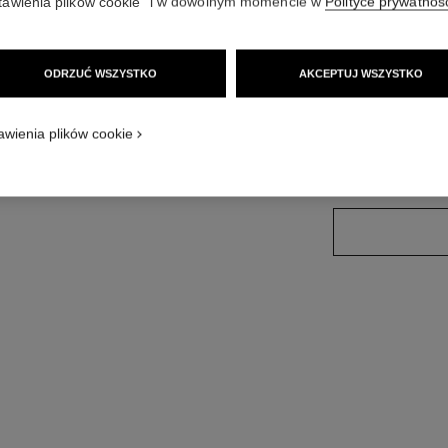
tawienia plików cookie” i w dowolnym momencie w
Polityce prywatnoś
Więcej szczegółó
 zobacz w standardowym rozmiarze
Nr ref. J13645
ODRZUĆ WSZYSTKO
AKCEPTUJ WSZYSTKO
Zapytaj o cenę
wariant
(3)
awienia plików cookie