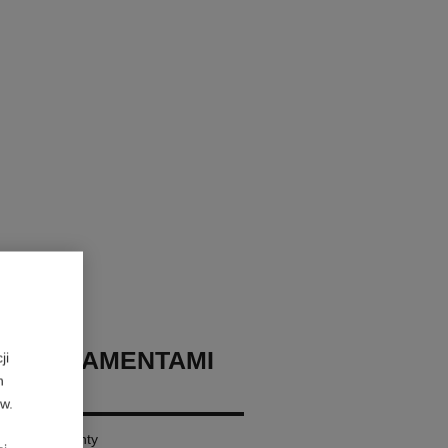
IK Z DIAMENTAMI
ji
h
 N°5
ów.
 złoto, diamenty