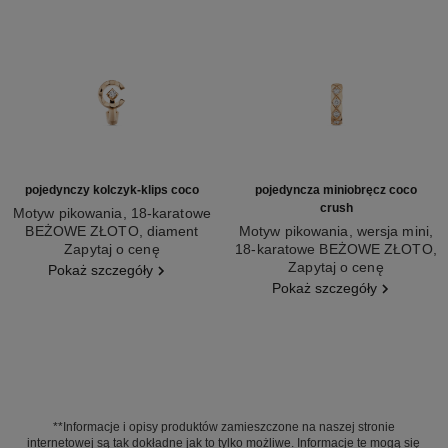
pojedynczy kolczyk-klips coco
pojedyncza miniobręcz coco
crush
Motyw pikowania, 18-karatowe
BEŻOWE ZŁOTO, diament
Motyw pikowania, wersja mini,
Nr ref. J13308
Zapytaj o cenę
18-karatowe BEŻOWE ZŁOTO,
Nr ref. J13220
Zapytaj o cenę
diamenty
Pokaż szczegóły
Pokaż szczegóły
**Informacje i opisy produktów zamieszczone na naszej stronie
internetowej są tak dokładne jak to tylko możliwe. Informacje te mogą się