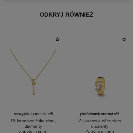
ODKRYJ RÓWNIEŻ
naszyjnik extrait de n°5
pierścionek eternal n°5
18-karatowe żółte złoto,
18-karatowe żółte złoto,
diamenty
diamenty
Nr ref. J12904
Zapytaj o cenę
Nr ref. J13248
Zapytaj o cenę