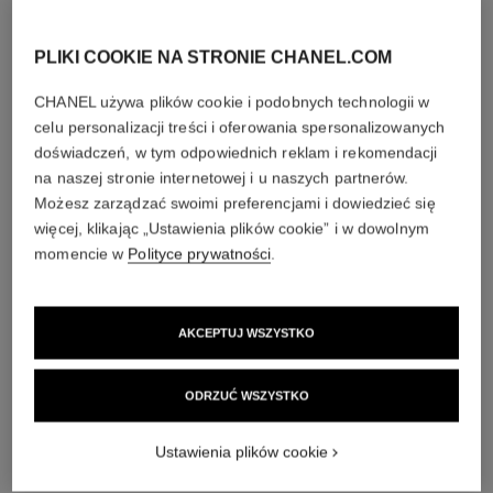
diamenty
PLIKI COOKIE NA STRONIE CHANEL.COM
25 diamentów o szlifie brylantowym i łącznej masie 0,34
CHANEL używa plików cookie i podobnych technologii w
karata
celu personalizacji treści i oferowania spersonalizowanych
Cechy poszczególnych artykułów mogą się nieznacznie
doświadczeń, w tym odpowiednich reklam i rekomendacji
różnić**
na naszej stronie internetowej i u naszych partnerów.
Możesz zarządzać swoimi preferencjami i dowiedzieć się
więcej, klikając „Ustawienia plików cookie” i w dowolnym
momencie w
Polityce prywatności
.
AKCEPTUJ WSZYSTKO
ODRZUĆ WSZYSTKO
materiał
Ustawienia plików cookie
18-karatowe żółte złoto