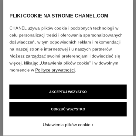
diamenty
PLIKI COOKIE NA STRONIE CHANEL.COM
5 diamentów o szlifie brylantowym i łącznej masie 0,15
CHANEL używa plików cookie i podobnych technologii w
karata
celu personalizacji treści i oferowania spersonalizowanych
Cechy poszczególnych artykułów mogą się nieznacznie
doświadczeń, w tym odpowiednich reklam i rekomendacji
różnić**
na naszej stronie internetowej i u naszych partnerów.
Możesz zarządzać swoimi preferencjami i dowiedzieć się
więcej, klikając „Ustawienia plików cookie” i w dowolnym
momencie w
Polityce prywatności
.
AKCEPTUJ WSZYSTKO
ODRZUĆ WSZYSTKO
materiał
Ustawienia plików cookie
18-karatowe żółte złoto