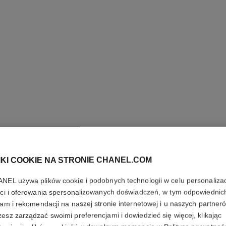
IKI COOKIE NA STRONIE CHANEL.COM
PIERŚCI
NEL używa plików cookie i podobnych technologii w celu personalizac
COCO C
ści i oferowania spersonalizowanych doświadczeń, w tym odpowiednic
lam i rekomendacji na naszej stronie internetowej i u naszych partner
Motyw pikowania, 
esz zarządzać swoimi preferencjami i dowiedzieć się więcej, klikając
obacz w standardowym rozmiarze
Więcej szczegółó