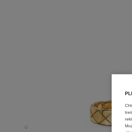
PL
CHA
tre
rek
Moż
Pierścionek-obrączka Coco Crush - Widok domyślny – z