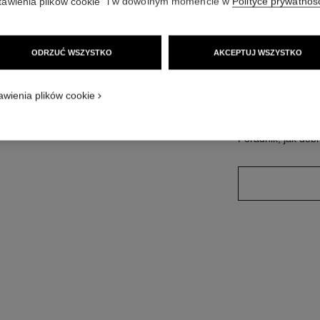
tawienia plików cookie” i w dowolnym momencie w
Polityce prywatnoś
Nr ref. J10571
Zapytaj o cenę
ODRZUĆ WSZYSTKO
AKCEPTUJ WSZYSTKO
wariant
(3)
awienia plików cookie
poradnik, jak dob