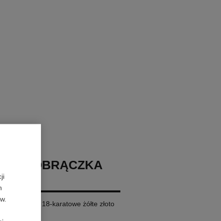
ONEK-OBRĄCZKA
ji
RUSH
h
ów.
wersja mała, 18-karatowe żółte złoto
w