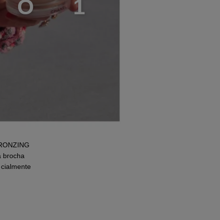
S
O
1
 BRONZING
a brocha
cialmente