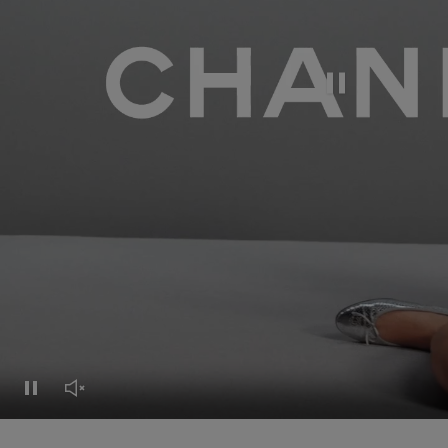
Pausar el vídeo
Pausar el vídeo
Activar el sonido del vídeo