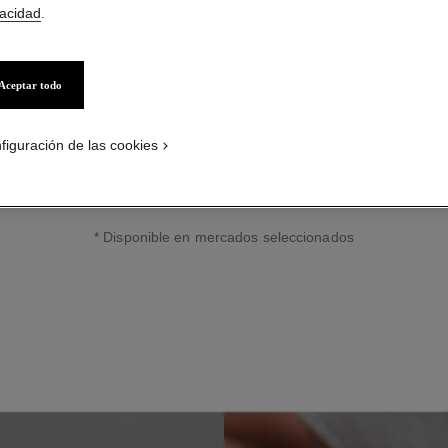
vacidad
.
Aceptar todo
figuración de las cookies
e con el fluido iluminador LES BEIGES HIGHLIGHTING FLUID* para res
bronceado. Aplíquelo mediante suaves toquecitos con sus dedos en l
deseadas de su rostro y cuerpo para conseguir un brillo natural.
* Disponible en mercados seleccionados
PASO 3