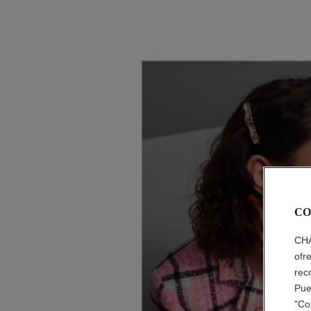
CO
CHA
ofr
rec
Pue
"Co