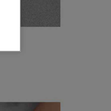
altar el
as áreas