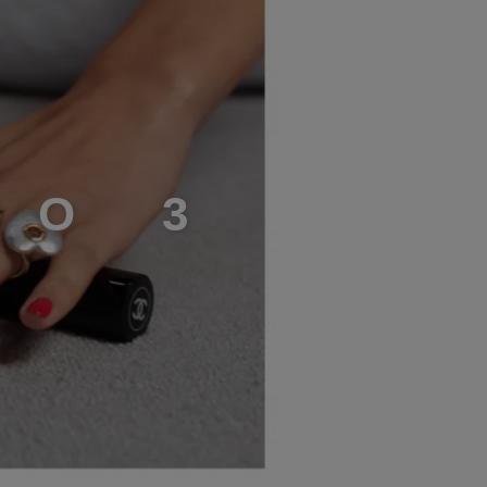
S
O
3