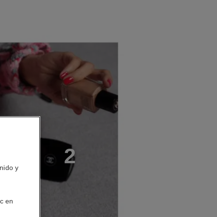
S
O
2
nido y
ic en