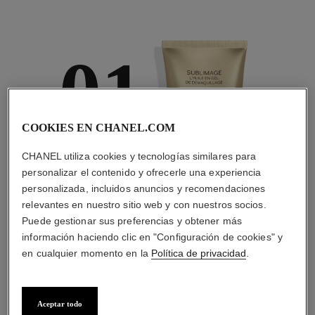
01
COOKIES EN CHANEL.COM
LIMPIAR
CHANEL utiliza cookies y tecnologías similares para
personalizar el contenido y ofrecerle una experiencia
Con tratamientos
limpiadores,
personalizada, incluidos anuncios y recomendaciones
exfoliantes y tónicos
relevantes en nuestro sitio web y con nuestros socios.
Puede gestionar sus preferencias y obtener más
información haciendo clic en "Configuración de cookies" y
en cualquier momento en la
Política de privacidad
.
1
/
4
Aceptar todo