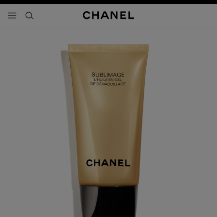
activar contraste alto
- navegación principal
buscar