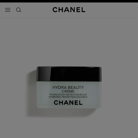
activar contraste alto
- navegación principal
buscar