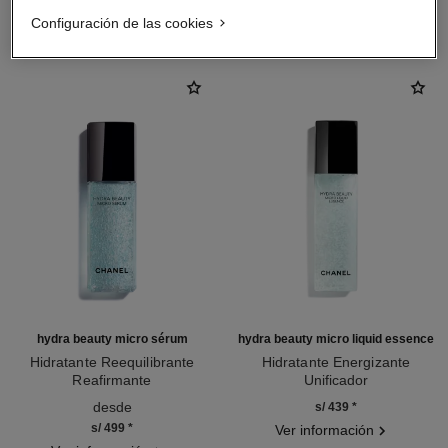
LA COMBINACIÓN PERFECTA
Configuración de las cookies
hydra beauty micro sérum
hydra beauty micro liquid essence
Hidratante Reequilibrante
Hidratante Energizante
Reafirmante
Unificador
Ref. 133325
Ref. 141020
desde
s/ 439
*
s/ 499
*
Ver información