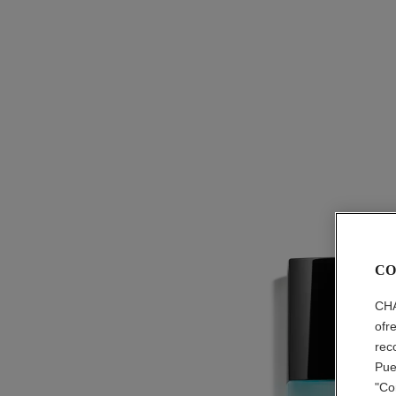
CO
CHA
ofr
rec
Pue
"Co