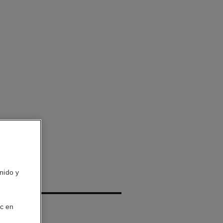
nido y
QUE
olución
ic en