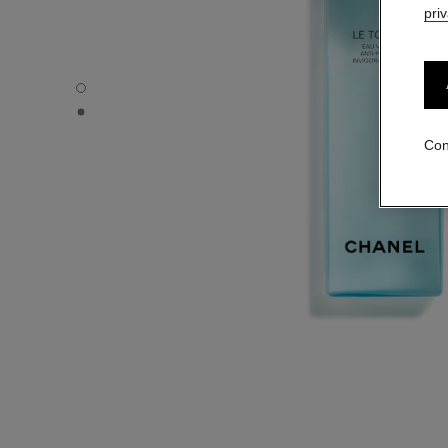
pri
LE TONIQUE - Vista por defecto
LE TONIQUE - Vista alternativa 1
Con