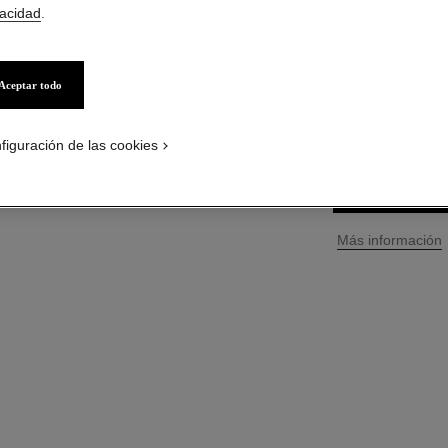
vacidad
.
Ref. 141390
S/ 229
*
Aceptar todo
TAMAÑO
160 ml
figuración de las cookies
PÓNGASE
↩
Más información