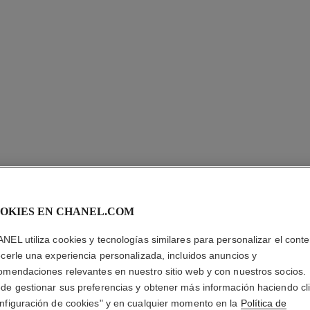
OKIES EN CHANEL.COM
NEL utiliza cookies y tecnologías similares para personalizar el conte
LE TONI
ecerle una experiencia personalizada, incluidos anuncios y
omendaciones relevantes en nuestro sitio web y con nuestros socios.
Agua Tónica Antip
de gestionar sus preferencias y obtener más información haciendo cl
Más información
nfiguración de cookies" y en cualquier momento en la
Política de