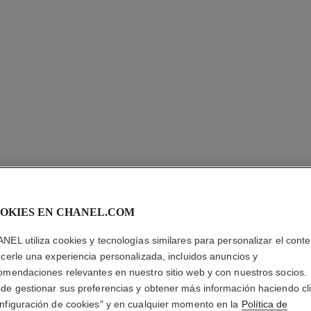
SUBLIMA
OKIES EN CHANEL.COM
NEL utiliza cookies y tecnologías similares para personalizar el conte
Bruma Definitiva:
ecerle una experiencia personalizada, incluidos anuncios y
Más información
omendaciones relevantes en nuestro sitio web y con nuestros socios.
Ref. 141170
de gestionar sus preferencias y obtener más información haciendo cl
nfiguración de cookies" y en cualquier momento en la
Política de