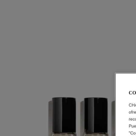
CO
CHA
ofr
rec
Pue
"Co