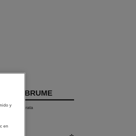
GE LA BRUME
nido y
 Protege e Hidrata
ic en