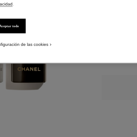
S/ 1.139
*
vacidad
.
TAMAÑO
4x18 ml
Aceptar todo
PÓNGASE
figuración de las cookies
↩
Más información