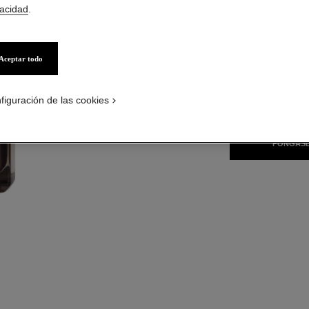
Más información
vacidad
.
Ref. 140240
Aceptar todo
TAMAÑO
figuración de las cookies
50 ml
PÓNGASE