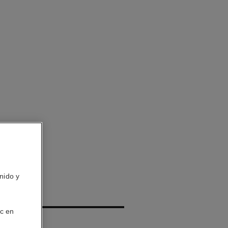
nido y
FLUIDE
ic en
 – Matificar