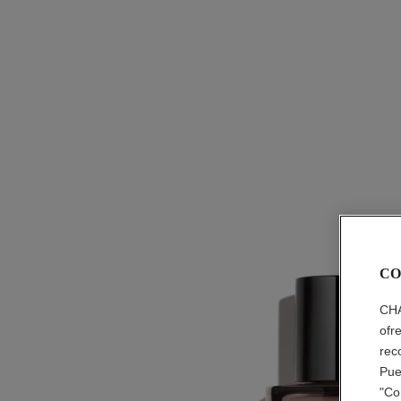
CO
CHA
ofr
rec
Pue
"Co