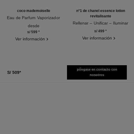
coco mademoiselle
n°1 de chanel essence lotion
revitalisante
Eau de Parfum Vaporizador
Ref. 116520
Rellenar – Unificar – Iluminar
desde
Ref. 140650
s/ 499
*
s/ 599
*
Ver información
Ver información
póngase en contacto con
S/ 509
*
nosotros