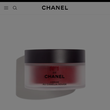
activar contraste alto
- navegación principal
buscar