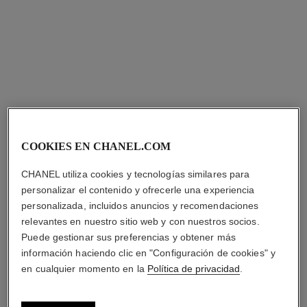
TRATAMIENTO
SUPERACTIVA SPF 50
EXCEPCIONAL
Ref. 140565
Ref. 147565
s/ 1.749
*
tonos disponibles
4 tonos
s/ 269
*
Ver información
Ver información
COOKIES EN CHANEL.COM
CHANEL utiliza cookies y tecnologías similares para
personalizar el contenido y ofrecerle una experiencia
personalizada, incluidos anuncios y recomendaciones
relevantes en nuestro sitio web y con nuestros socios.
Puede gestionar sus preferencias y obtener más
información haciendo clic en "Configuración de cookies" y
n°1 de chanel crema
n°1 de chanel crema con
en cualquier momento en la
Política de privacidad
.
revitalizante - recarga
camelia roja – recarga
ALISA - RELLENA - APORTA
RELLENA – ALISA –
CONFORT
PROTEGE