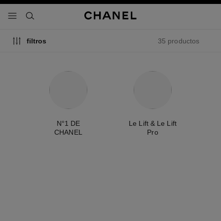
activar contraste alto
- navegación principal
buscar
35 productos
filtros
ty
N°1 DE
Le Lift & Le Lift
É
CHANEL
Pro