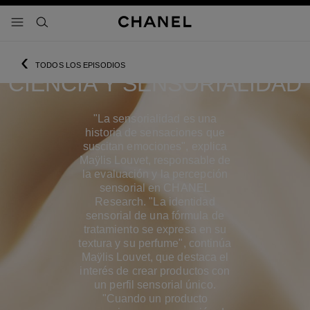
activar contraste alto
- navegación principal
buscar
EPISODIO 4
‹
TODOS LOS EPISODIOS
CIENCIA Y SENSORIALIDAD
"La sensorialidad es una
historia de sensaciones que
suscitan emociones", explica
Maÿlis Louvet, responsable de
la evaluación y la percepción
sensorial en CHANEL
Research. "La identidad
sensorial de una fórmula de
tratamiento se expresa en su
textura y su perfume", continúa
Maÿlis Louvet, que destaca el
interés de crear productos con
un perfil sensorial único.
"Cuando un producto