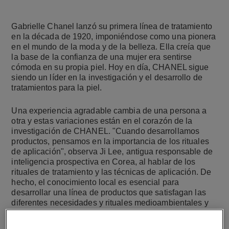
Gabrielle Chanel lanzó su primera línea de tratamiento
en la década de 1920, imponiéndose como una pionera
en el mundo de la moda y de la belleza. Ella creía que
la base de la confianza de una mujer era sentirse
cómoda en su propia piel. Hoy en día, CHANEL sigue
siendo un líder en la investigación y el desarrollo de
tratamientos para la piel.
Una experiencia agradable cambia de una persona a
otra y estas variaciones están en el corazón de la
investigación de CHANEL. "Cuando desarrollamos
productos, pensamos en la importancia de los rituales
de aplicación", observa Ji Lee, antigua responsable de
inteligencia prospectiva en Corea, al hablar de los
rituales de tratamiento y las técnicas de aplicación. De
hecho, el conocimiento local es esencial para
desarrollar una línea de productos que satisfagan las
diferentes necesidades y rituales medioambientales y
sociales. "Por ejemplo, una mujer estadounidense
puede aplicar el tratamiento simplemente como se