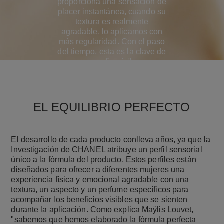
proporciona una sensación de
placer instantánea, cuando su
textura es realmente
agradable, lo aplicamos con
más regularidad. Con el paso
del tiempo, esta es la clave de
su eficacia".
EL EQUILIBRIO PERFECTO
El desarrollo de cada producto conlleva años, ya que la
Investigación de CHANEL atribuye un perfil sensorial
único a la fórmula del producto. Estos perfiles están
diseñados para ofrecer a diferentes mujeres una
experiencia física y emocional agradable con una
textura, un aspecto y un perfume específicos para
acompañar los beneficios visibles que se sienten
durante la aplicación. Como explica Maÿlis Louvet,
"sabemos que hemos elaborado la fórmula perfecta